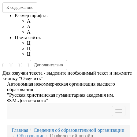
К содержанию
Размер шрифта:
A
A
A
Цвета сайта:
Ц
Ц
Ц
Дополнительно
Для озвучки текста - выделите необходимый текст и нажмите
кнопку "Озвучить"
Автономная некоммерческая организация высшего
образования
"Русская христианская гуманитарная академия им.
Ф.М.Достоевского"
Toggle
navigatio
Главная
Сведения об образовательной организации
Образование
Графический дизайн