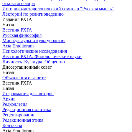
открытого мира
Историко-методологический семинар "Русская мысль"
Лекторий по религиоведению
Издания РХГА
Назад
Вестник РХГА
Русская философия
Мир культуры и культурология
Acta Eruditorum
Психологические исследования
Вестник РХГА. Филологические науки
Личность. Культура. Общество
Диссертационный совет
Назад
Объявления о защите
Вестник РХГА
Назад
Информация для авторов
Архив
Редколлегия
Редакционная политика
Рецензирование
Редакционная этика
Контакты
Acta Eruditorum