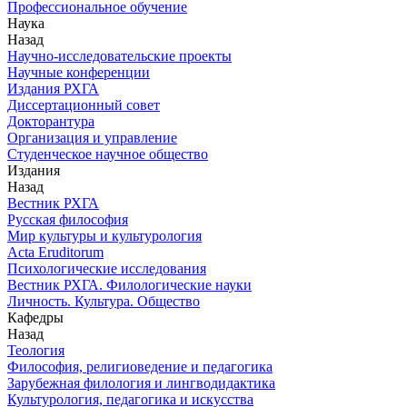
Профессиональное обучение
Наука
Назад
Научно-исследовательские проекты
Научные конференции
Издания РХГА
Диссертационный совет
Докторантура
Организация и управление
Студенческое научное общество
Издания
Назад
Вестник РХГА
Русская философия
Мир культуры и культурология
Acta Eruditorum
Психологические исследования
Вестник РХГА. Филологические науки
Личность. Культура. Общество
Кафедры
Назад
Теология
Философия, религиоведение и педагогика
Зарубежная филология и лингводидактика
Культурология, педагогика и искусства