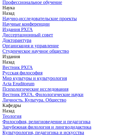
Профессиональное обучение
Наука
Назад
Научно-исследовательские проекты
Научные конференции
Издания РХГА
Диссертационный совет
Докторантура
Организация и управление
Студенческое научное общество
Издания
Назад
Вестник РХГА
Русская философия
Мир культуры и культурология
Acta Eruditorum
Психологические исследования
Вестник РХГА. Филологические науки
Личность. Культура. Общество
Кафедры
Назад
Теология
Философия, религиоведение и педагогика
Зарубежная филология и лингводидактика
Культурология, педагогика и искусства