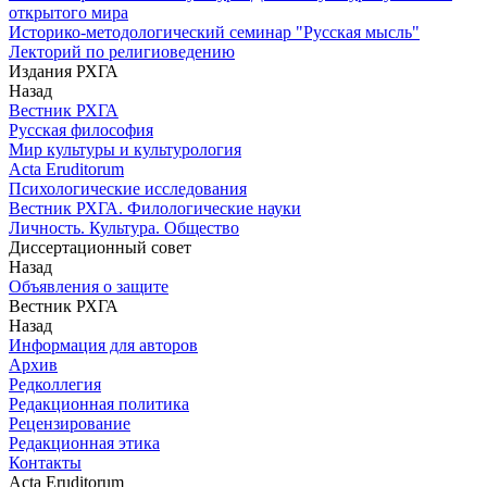
открытого мира
Историко-методологический семинар "Русская мысль"
Лекторий по религиоведению
Издания РХГА
Назад
Вестник РХГА
Русская философия
Мир культуры и культурология
Acta Eruditorum
Психологические исследования
Вестник РХГА. Филологические науки
Личность. Культура. Общество
Диссертационный совет
Назад
Объявления о защите
Вестник РХГА
Назад
Информация для авторов
Архив
Редколлегия
Редакционная политика
Рецензирование
Редакционная этика
Контакты
Acta Eruditorum