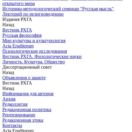
открытого мира
Историко-методологический семинар "Русская мысль"
Лекторий по религиоведению
Издания РХГА
Назад
Вестник РХГА
Русская философия
Мир культуры и культурология
Acta Eruditorum
Психологические исследования
Вестник РХГА. Филологические науки
Личность. Культура. Общество
Диссертационный совет
Назад
Объявления о защите
Вестник РХГА
Назад
Информация для авторов
Архив
Редколлегия
Редакционная политика
Рецензирование
Редакционная этика
Контакты
Acta Eruditorum