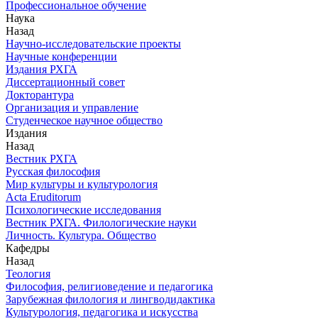
Профессиональное обучение
Наука
Назад
Научно-исследовательские проекты
Научные конференции
Издания РХГА
Диссертационный совет
Докторантура
Организация и управление
Студенческое научное общество
Издания
Назад
Вестник РХГА
Русская философия
Мир культуры и культурология
Acta Eruditorum
Психологические исследования
Вестник РХГА. Филологические науки
Личность. Культура. Общество
Кафедры
Назад
Теология
Философия, религиоведение и педагогика
Зарубежная филология и лингводидактика
Культурология, педагогика и искусства