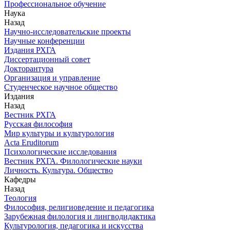
Профессиональное обучение
Наука
Назад
Научно-исследовательские проекты
Научные конференции
Издания РХГА
Диссертационный совет
Докторантура
Организация и управление
Студенческое научное общество
Издания
Назад
Вестник РХГА
Русская философия
Мир культуры и культурология
Acta Eruditorum
Психологические исследования
Вестник РХГА. Филологические науки
Личность. Культура. Общество
Кафедры
Назад
Теология
Философия, религиоведение и педагогика
Зарубежная филология и лингводидактика
Культурология, педагогика и искусства