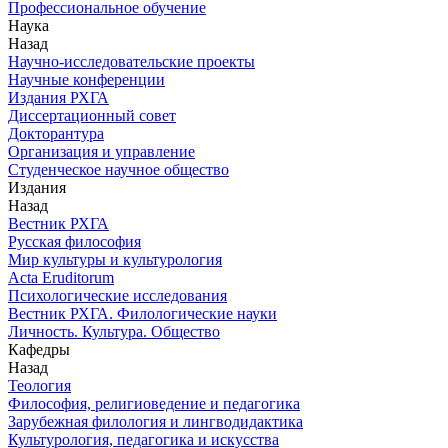
Профессиональное обучение
Наука
Назад
Научно-исследовательские проекты
Научные конференции
Издания РХГА
Диссертационный совет
Докторантура
Организация и управление
Студенческое научное общество
Издания
Назад
Вестник РХГА
Русская философия
Мир культуры и культурология
Acta Eruditorum
Психологические исследования
Вестник РХГА. Филологические науки
Личность. Культура. Общество
Кафедры
Назад
Теология
Философия, религиоведение и педагогика
Зарубежная филология и лингводидактика
Культурология, педагогика и искусства