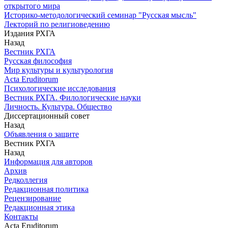
открытого мира
Историко-методологический семинар "Русская мысль"
Лекторий по религиоведению
Издания РХГА
Назад
Вестник РХГА
Русская философия
Мир культуры и культурология
Acta Eruditorum
Психологические исследования
Вестник РХГА. Филологические науки
Личность. Культура. Общество
Диссертационный совет
Назад
Объявления о защите
Вестник РХГА
Назад
Информация для авторов
Архив
Редколлегия
Редакционная политика
Рецензирование
Редакционная этика
Контакты
Acta Eruditorum