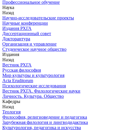
Профессиональное обучение
Наука
Назад
Научно-исследовательские проекты
Научные конференции
Издания РХГА
Диссертационный совет
Докторантура
Организация и управление
Студенческое научное общество
Издания
Назад
Вестник РХГА
Русская философия
Мир культуры и культурология
Acta Eruditorum
Психологические исследования
Вестник РХГА. Филологические науки
Личность. Культура. Общество
Кафедры
Назад
Теология
Философия, религиоведение и педагогика
Зарубежная филология и лингводидактика
Культурология, педагогика и искусства