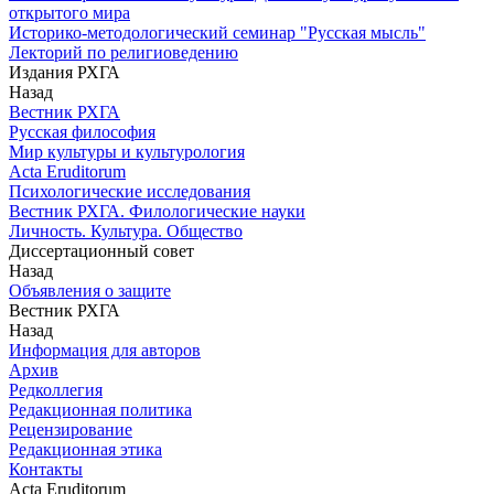
открытого мира
Историко-методологический семинар "Русская мысль"
Лекторий по религиоведению
Издания РХГА
Назад
Вестник РХГА
Русская философия
Мир культуры и культурология
Acta Eruditorum
Психологические исследования
Вестник РХГА. Филологические науки
Личность. Культура. Общество
Диссертационный совет
Назад
Объявления о защите
Вестник РХГА
Назад
Информация для авторов
Архив
Редколлегия
Редакционная политика
Рецензирование
Редакционная этика
Контакты
Acta Eruditorum