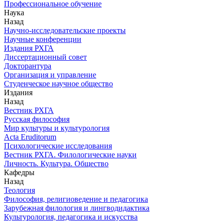
Профессиональное обучение
Наука
Назад
Научно-исследовательские проекты
Научные конференции
Издания РХГА
Диссертационный совет
Докторантура
Организация и управление
Студенческое научное общество
Издания
Назад
Вестник РХГА
Русская философия
Мир культуры и культурология
Acta Eruditorum
Психологические исследования
Вестник РХГА. Филологические науки
Личность. Культура. Общество
Кафедры
Назад
Теология
Философия, религиоведение и педагогика
Зарубежная филология и лингводидактика
Культурология, педагогика и искусства