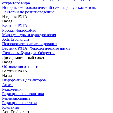
открытого мира
Историко-методологический семинар "Русская мысль"
Лекторий по религиоведению
Издания РХГА
Назад
Вестник РХГА
Русская философия
Мир культуры и культурология
Acta Eruditorum
Психологические исследования
Вестник РХГА. Филологические науки
Личность. Культура. Общество
Диссертационный совет
Назад
Объявления о защите
Вестник РХГА
Назад
Информация для авторов
Архив
Редколлегия
Редакционная политика
Рецензирование
Редакционная этика
Контакты
Acta Eruditorum