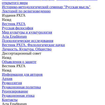
открытого мира
Историко-методологический семинар "Русская мысль"
Лекторий по религиоведению
Издания РХГА
Назад
Вестник РХГА
Русская философия
Мир культуры и культурология
Acta Eruditorum
Психологические исследования
Вестник РХГА. Филологические науки
Личность. Культура. Общество
Диссертационный совет
Назад
Объявления о защите
Вестник РХГА
Назад
Информация для авторов
Архив
Редколлегия
Редакционная политика
Рецензирование
Редакционная этика
Контакты
Acta Eruditorum