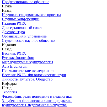
Профессиональное обучение
Наука
Назад
Научно-исследовательские проекты
Научные конференции
Издания РХГА
Диссертационный совет
Докторантура
Организация и управление
Студенческое научное общество
Издания
Назад
Вестник РХГА
Русская философия
Мир культуры и культурология
Acta Eruditorum
Психологические исследования
Вестник РХГА. Филологические науки
Личность. Культура. Общество
Кафедры
Назад
Теология
Философия, религиоведение и педагогика
Зарубежная филология и лингводидактика
Культурология, педагогика и искусства