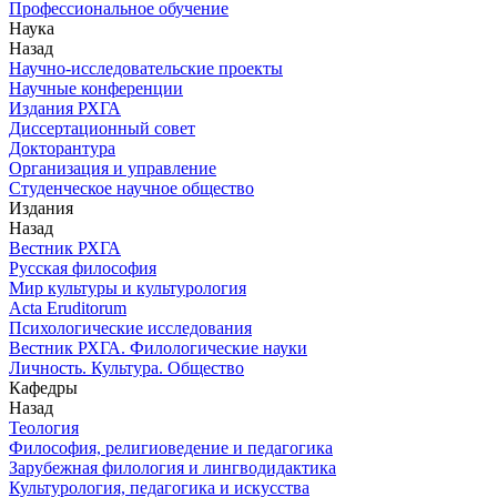
Профессиональное обучение
Наука
Назад
Научно-исследовательские проекты
Научные конференции
Издания РХГА
Диссертационный совет
Докторантура
Организация и управление
Студенческое научное общество
Издания
Назад
Вестник РХГА
Русская философия
Мир культуры и культурология
Acta Eruditorum
Психологические исследования
Вестник РХГА. Филологические науки
Личность. Культура. Общество
Кафедры
Назад
Теология
Философия, религиоведение и педагогика
Зарубежная филология и лингводидактика
Культурология, педагогика и искусства