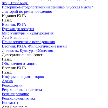
открытого мира
Историко-методологический семинар "Русская мысль"
Лекторий по религиоведению
Издания РХГА
Назад
Вестник РХГА
Русская философия
Мир культуры и культурология
Acta Eruditorum
Психологические исследования
Вестник РХГА. Филологические науки
Личность. Культура. Общество
Диссертационный совет
Назад
Объявления о защите
Вестник РХГА
Назад
Информация для авторов
Архив
Редколлегия
Редакционная политика
Рецензирование
Редакционная этика
Контакты
Acta Eruditorum