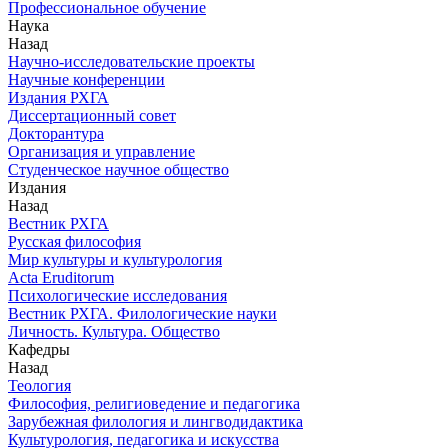
Профессиональное обучение
Наука
Назад
Научно-исследовательские проекты
Научные конференции
Издания РХГА
Диссертационный совет
Докторантура
Организация и управление
Студенческое научное общество
Издания
Назад
Вестник РХГА
Русская философия
Мир культуры и культурология
Acta Eruditorum
Психологические исследования
Вестник РХГА. Филологические науки
Личность. Культура. Общество
Кафедры
Назад
Теология
Философия, религиоведение и педагогика
Зарубежная филология и лингводидактика
Культурология, педагогика и искусства