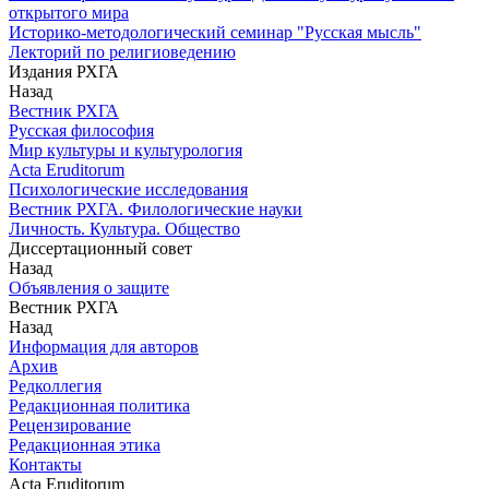
открытого мира
Историко-методологический семинар "Русская мысль"
Лекторий по религиоведению
Издания РХГА
Назад
Вестник РХГА
Русская философия
Мир культуры и культурология
Acta Eruditorum
Психологические исследования
Вестник РХГА. Филологические науки
Личность. Культура. Общество
Диссертационный совет
Назад
Объявления о защите
Вестник РХГА
Назад
Информация для авторов
Архив
Редколлегия
Редакционная политика
Рецензирование
Редакционная этика
Контакты
Acta Eruditorum