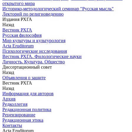
открытого мира
Историко-методологический семинар "Русская мысль"
Лекторий по религиоведению
Издания РХГА
Назад
Вестник РХГА
Русская философия
Мир культуры и культурология
Acta Eruditorum
Психологические исследования
Вестник РХГА. Филологические науки
Личность. Культура. Общество
Диссертационный совет
Назад
Объявления о защите
Вестник РХГА
Назад
Информация для авторов
Архив
Редколлегия
Редакционная политика
Рецензирование
Редакционная этика
Контакты
Acta Eruditorum