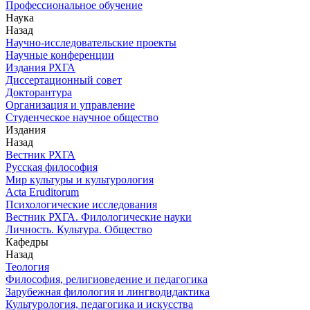
Профессиональное обучение
Наука
Назад
Научно-исследовательские проекты
Научные конференции
Издания РХГА
Диссертационный совет
Докторантура
Организация и управление
Студенческое научное общество
Издания
Назад
Вестник РХГА
Русская философия
Мир культуры и культурология
Acta Eruditorum
Психологические исследования
Вестник РХГА. Филологические науки
Личность. Культура. Общество
Кафедры
Назад
Теология
Философия, религиоведение и педагогика
Зарубежная филология и лингводидактика
Культурология, педагогика и искусства