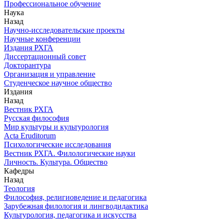
Профессиональное обучение
Наука
Назад
Научно-исследовательские проекты
Научные конференции
Издания РХГА
Диссертационный совет
Докторантура
Организация и управление
Студенческое научное общество
Издания
Назад
Вестник РХГА
Русская философия
Мир культуры и культурология
Acta Eruditorum
Психологические исследования
Вестник РХГА. Филологические науки
Личность. Культура. Общество
Кафедры
Назад
Теология
Философия, религиоведение и педагогика
Зарубежная филология и лингводидактика
Культурология, педагогика и искусства