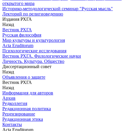
открытого мира
Историко-методологический семинар "Русская мысль"
Лекторий по религиоведению
Издания РХГА
Назад
Вестник РХГА
Русская философия
Мир культуры и культурология
Acta Eruditorum
Психологические исследования
Вестник РХГА. Филологические науки
Личность. Культура. Общество
Диссертационный совет
Назад
Объявления о защите
Вестник РХГА
Назад
Информация для авторов
Архив
Редколлегия
Редакционная политика
Рецензирование
Редакционная этика
Контакты
Acta Eruditorum