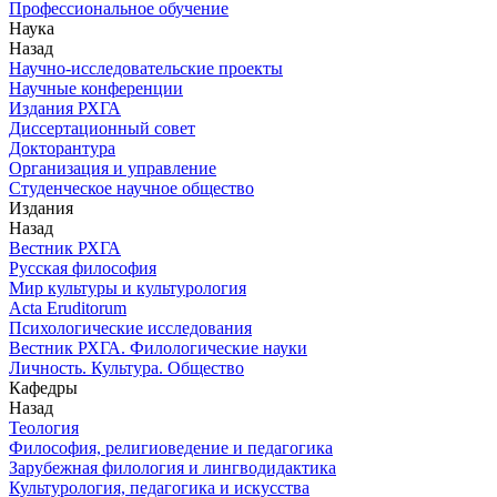
Профессиональное обучение
Наука
Назад
Научно-исследовательские проекты
Научные конференции
Издания РХГА
Диссертационный совет
Докторантура
Организация и управление
Студенческое научное общество
Издания
Назад
Вестник РХГА
Русская философия
Мир культуры и культурология
Acta Eruditorum
Психологические исследования
Вестник РХГА. Филологические науки
Личность. Культура. Общество
Кафедры
Назад
Теология
Философия, религиоведение и педагогика
Зарубежная филология и лингводидактика
Культурология, педагогика и искусства