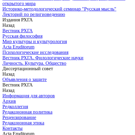
открытого мира
Историко-методологический семинар "Русская мысль"
Лекторий по религиоведению
Издания РХГА
Назад
Вестник РХГА
Русская философия
Мир культуры и культурология
Acta Eruditorum
Психологические исследования
Вестник РХГА. Филологические науки
Личность. Культура. Общество
Диссертационный совет
Назад
Объявления о защите
Вестник РХГА
Назад
Информация для авторов
Архив
Редколлегия
Редакционная политика
Рецензирование
Редакционная этика
Контакты
Acta Eruditorum