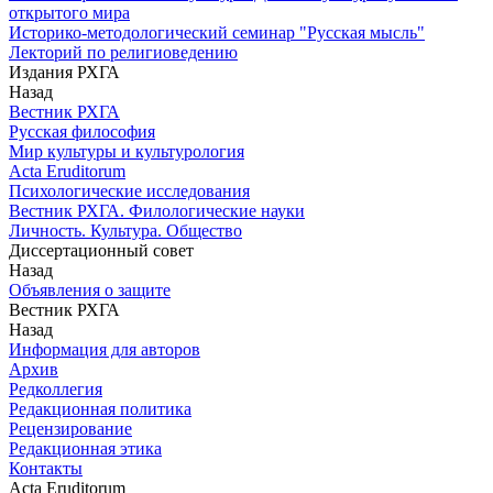
открытого мира
Историко-методологический семинар "Русская мысль"
Лекторий по религиоведению
Издания РХГА
Назад
Вестник РХГА
Русская философия
Мир культуры и культурология
Acta Eruditorum
Психологические исследования
Вестник РХГА. Филологические науки
Личность. Культура. Общество
Диссертационный совет
Назад
Объявления о защите
Вестник РХГА
Назад
Информация для авторов
Архив
Редколлегия
Редакционная политика
Рецензирование
Редакционная этика
Контакты
Acta Eruditorum