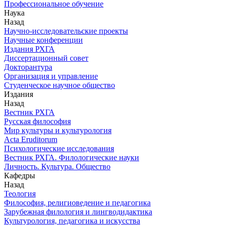
Профессиональное обучение
Наука
Назад
Научно-исследовательские проекты
Научные конференции
Издания РХГА
Диссертационный совет
Докторантура
Организация и управление
Студенческое научное общество
Издания
Назад
Вестник РХГА
Русская философия
Мир культуры и культурология
Acta Eruditorum
Психологические исследования
Вестник РХГА. Филологические науки
Личность. Культура. Общество
Кафедры
Назад
Теология
Философия, религиоведение и педагогика
Зарубежная филология и лингводидактика
Культурология, педагогика и искусства