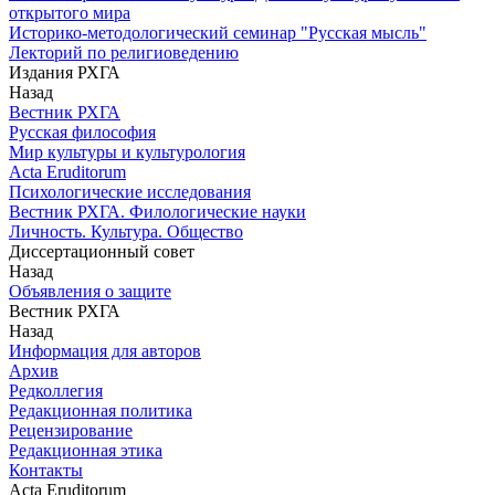
открытого мира
Историко-методологический семинар "Русская мысль"
Лекторий по религиоведению
Издания РХГА
Назад
Вестник РХГА
Русская философия
Мир культуры и культурология
Acta Eruditorum
Психологические исследования
Вестник РХГА. Филологические науки
Личность. Культура. Общество
Диссертационный совет
Назад
Объявления о защите
Вестник РХГА
Назад
Информация для авторов
Архив
Редколлегия
Редакционная политика
Рецензирование
Редакционная этика
Контакты
Acta Eruditorum