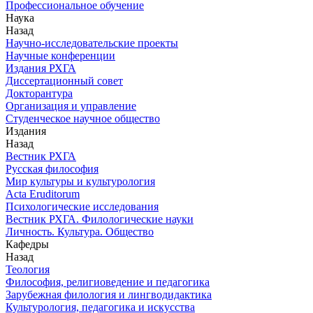
Профессиональное обучение
Наука
Назад
Научно-исследовательские проекты
Научные конференции
Издания РХГА
Диссертационный совет
Докторантура
Организация и управление
Студенческое научное общество
Издания
Назад
Вестник РХГА
Русская философия
Мир культуры и культурология
Acta Eruditorum
Психологические исследования
Вестник РХГА. Филологические науки
Личность. Культура. Общество
Кафедры
Назад
Теология
Философия, религиоведение и педагогика
Зарубежная филология и лингводидактика
Культурология, педагогика и искусства