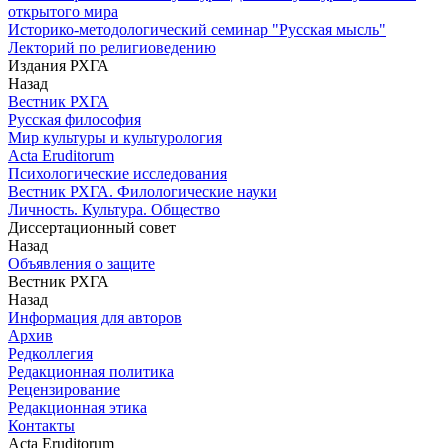
открытого мира
Историко-методологический семинар "Русская мысль"
Лекторий по религиоведению
Издания РХГА
Назад
Вестник РХГА
Русская философия
Мир культуры и культурология
Acta Eruditorum
Психологические исследования
Вестник РХГА. Филологические науки
Личность. Культура. Общество
Диссертационный совет
Назад
Объявления о защите
Вестник РХГА
Назад
Информация для авторов
Архив
Редколлегия
Редакционная политика
Рецензирование
Редакционная этика
Контакты
Acta Eruditorum