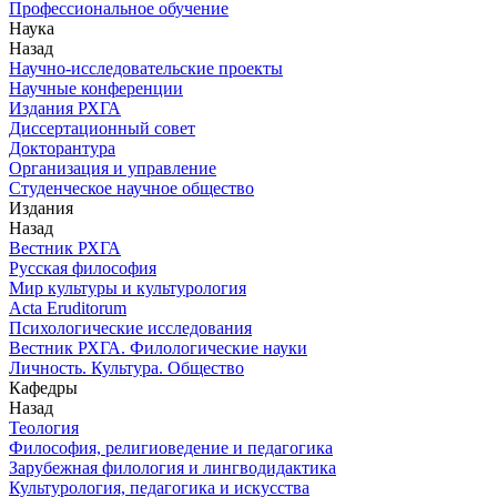
Профессиональное обучение
Наука
Назад
Научно-исследовательские проекты
Научные конференции
Издания РХГА
Диссертационный совет
Докторантура
Организация и управление
Студенческое научное общество
Издания
Назад
Вестник РХГА
Русская философия
Мир культуры и культурология
Acta Eruditorum
Психологические исследования
Вестник РХГА. Филологические науки
Личность. Культура. Общество
Кафедры
Назад
Теология
Философия, религиоведение и педагогика
Зарубежная филология и лингводидактика
Культурология, педагогика и искусства