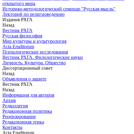
открытого мира
Историко-методологический семинар "Русская мысль"
Лекторий по религиоведению
Издания РХГА
Назад
Вестник РХГА
Русская философия
Мир культуры и культурология
Acta Eruditorum
Психологические исследования
Вестник РХГА. Филологические науки
Личность. Культура. Общество
Диссертационный совет
Назад
Объявления о защите
Вестник РХГА
Назад
Информация для авторов
Архив
Редколлегия
Редакционная политика
Рецензирование
Редакционная этика
Контакты
Acta Eruditorum