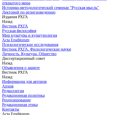
открытого мира
Историко-методологический семинар "Русская мысль"
Лекторий по религиоведению
Издания РХГА
Назад
Вестник РХГА
Русская философия
Мир культуры и культурология
Acta Eruditorum
Психологические исследования
Вестник РХГА. Филологические науки
Личность. Культура. Общество
Диссертационный совет
Назад
Объявления о защите
Вестник РХГА
Назад
Информация для авторов
Архив
Редколлегия
Редакционная политика
Рецензирование
Редакционная этика
Контакты
Acta Eruditorum