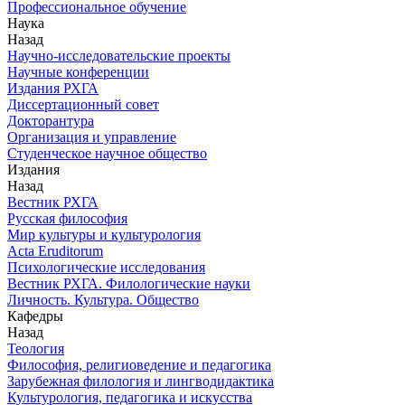
Профессиональное обучение
Наука
Назад
Научно-исследовательские проекты
Научные конференции
Издания РХГА
Диссертационный совет
Докторантура
Организация и управление
Студенческое научное общество
Издания
Назад
Вестник РХГА
Русская философия
Мир культуры и культурология
Acta Eruditorum
Психологические исследования
Вестник РХГА. Филологические науки
Личность. Культура. Общество
Кафедры
Назад
Теология
Философия, религиоведение и педагогика
Зарубежная филология и лингводидактика
Культурология, педагогика и искусства