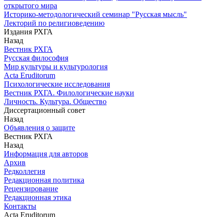
открытого мира
Историко-методологический семинар "Русская мысль"
Лекторий по религиоведению
Издания РХГА
Назад
Вестник РХГА
Русская философия
Мир культуры и культурология
Acta Eruditorum
Психологические исследования
Вестник РХГА. Филологические науки
Личность. Культура. Общество
Диссертационный совет
Назад
Объявления о защите
Вестник РХГА
Назад
Информация для авторов
Архив
Редколлегия
Редакционная политика
Рецензирование
Редакционная этика
Контакты
Acta Eruditorum