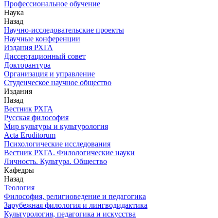
Профессиональное обучение
Наука
Назад
Научно-исследовательские проекты
Научные конференции
Издания РХГА
Диссертационный совет
Докторантура
Организация и управление
Студенческое научное общество
Издания
Назад
Вестник РХГА
Русская философия
Мир культуры и культурология
Acta Eruditorum
Психологические исследования
Вестник РХГА. Филологические науки
Личность. Культура. Общество
Кафедры
Назад
Теология
Философия, религиоведение и педагогика
Зарубежная филология и лингводидактика
Культурология, педагогика и искусства