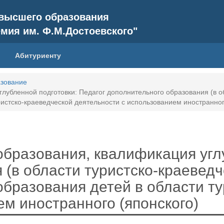
 высшего образования
емия им. Ф.М.Достоевского"
Абитуриенту
зование
лубленной подготовки: Педагог дополнительного образования (в о
ристско-краеведческой деятельности с использованием иностранног
образования, квалификация угл
 (в области туристско-краевед
образования детей в области т
м иностранного (японского)