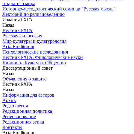
открытого мира
Историко-методологический семинар "Русская мысль"
Лекторий по религиоведению
Издания РХГА
Назад
Вестник РХГА
Русская философия
Мир культуры и культурология
Acta Eruditorum
Психологические исследования
Вестник РХГА. Филологические науки
Личность. Культура. Общество
Диссертационный совет
Назад
Объявления о защите
Вестник РХГА
Назад
Информация для авторов
Архив
Редколлегия
Редакционная политика
Рецензирование
Редакционная этика
Контакты
Acta Eruditorum