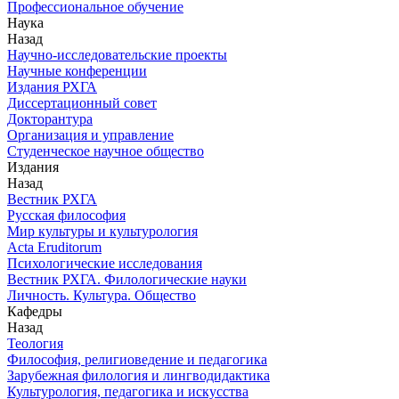
Профессиональное обучение
Наука
Назад
Научно-исследовательские проекты
Научные конференции
Издания РХГА
Диссертационный совет
Докторантура
Организация и управление
Студенческое научное общество
Издания
Назад
Вестник РХГА
Русская философия
Мир культуры и культурология
Acta Eruditorum
Психологические исследования
Вестник РХГА. Филологические науки
Личность. Культура. Общество
Кафедры
Назад
Теология
Философия, религиоведение и педагогика
Зарубежная филология и лингводидактика
Культурология, педагогика и искусства