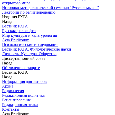
открытого мира
Историко-методологический семинар "Русская мысль"
Лекторий по религиоведению
Издания РХГА
Назад
Вестник РХГА
Русская философия
Мир культуры и культурология
Acta Eruditorum
Психологические исследования
Вестник РХГА. Филологические науки
Личность. Культура. Общество
Диссертационный совет
Назад
Объявления о защите
Вестник РХГА
Назад
Информация для авторов
Архив
Редколлегия
Редакционная политика
Рецензирование
Редакционная этика
Контакты
Acta Eruditorum