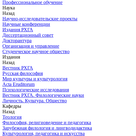
Профессиональное обучение
Наука
Назад
Научно-исследовательские проекты
Научные конференции
Издания РХГА
Диссертационный совет
Докторантура
Организация и управление
Студенческое научное общество
Издания
Назад
Вестник РХГА
Русская философия
Мир культуры и культурология
Acta Eruditorum
Психологические исследования
Вестник РХГА. Филологические науки
Личность. Культура. Общество
Кафедры
Назад
Теология
Философия, религиоведение и педагогика
Зарубежная филология и лингводидактика
Культурология, педагогика и искусства