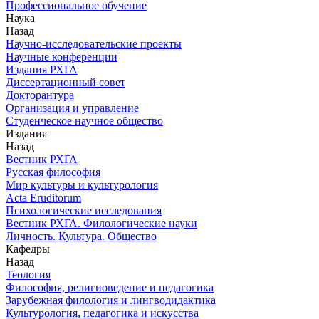
Профессиональное обучение
Наука
Назад
Научно-исследовательские проекты
Научные конференции
Издания РХГА
Диссертационный совет
Докторантура
Организация и управление
Студенческое научное общество
Издания
Назад
Вестник РХГА
Русская философия
Мир культуры и культурология
Acta Eruditorum
Психологические исследования
Вестник РХГА. Филологические науки
Личность. Культура. Общество
Кафедры
Назад
Теология
Философия, религиоведение и педагогика
Зарубежная филология и лингводидактика
Культурология, педагогика и искусства