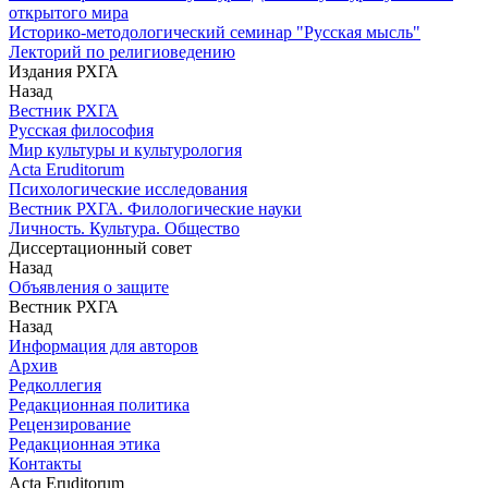
открытого мира
Историко-методологический семинар "Русская мысль"
Лекторий по религиоведению
Издания РХГА
Назад
Вестник РХГА
Русская философия
Мир культуры и культурология
Acta Eruditorum
Психологические исследования
Вестник РХГА. Филологические науки
Личность. Культура. Общество
Диссертационный совет
Назад
Объявления о защите
Вестник РХГА
Назад
Информация для авторов
Архив
Редколлегия
Редакционная политика
Рецензирование
Редакционная этика
Контакты
Acta Eruditorum