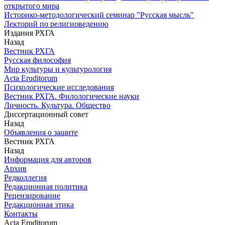
открытого мира
Историко-методологический семинар "Русская мысль"
Лекторий по религиоведению
Издания РХГА
Назад
Вестник РХГА
Русская философия
Мир культуры и культурология
Acta Eruditorum
Психологические исследования
Вестник РХГА. Филологические науки
Личность. Культура. Общество
Диссертационный совет
Назад
Объявления о защите
Вестник РХГА
Назад
Информация для авторов
Архив
Редколлегия
Редакционная политика
Рецензирование
Редакционная этика
Контакты
Acta Eruditorum