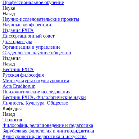
Профессиональное обучение
Наука
Назад
Научно-исследовательские проекты
Научные конференции
Издания РХГА
Диссертационный совет
Докторантура
Организация и управление
Студенческое научное общество
Издания
Назад
Вестник РХГА
Русская философия
Мир культуры и культурология
Acta Eruditorum
Психологические исследования
Вестник РХГА. Филологические науки
Личность. Культура. Общество
Кафедры
Назад
Теология
Философия, религиоведение и педагогика
Зарубежная филология и лингводидактика
Культурология, педагогика и искусства