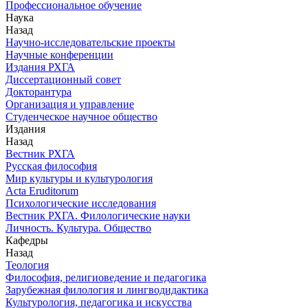
Профессиональное обучение
Наука
Назад
Научно-исследовательские проекты
Научные конференции
Издания РХГА
Диссертационный совет
Докторантура
Организация и управление
Студенческое научное общество
Издания
Назад
Вестник РХГА
Русская философия
Мир культуры и культурология
Acta Eruditorum
Психологические исследования
Вестник РХГА. Филологические науки
Личность. Культура. Общество
Кафедры
Назад
Теология
Философия, религиоведение и педагогика
Зарубежная филология и лингводидактика
Культурология, педагогика и искусства