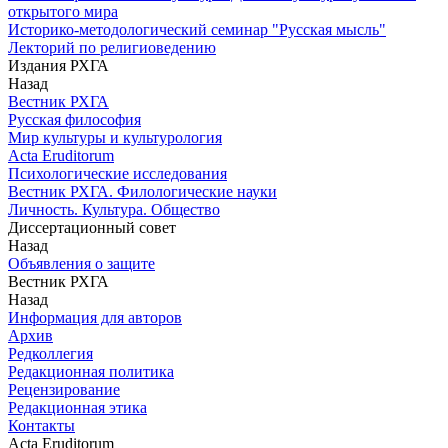
открытого мира
Историко-методологический семинар "Русская мысль"
Лекторий по религиоведению
Издания РХГА
Назад
Вестник РХГА
Русская философия
Мир культуры и культурология
Acta Eruditorum
Психологические исследования
Вестник РХГА. Филологические науки
Личность. Культура. Общество
Диссертационный совет
Назад
Объявления о защите
Вестник РХГА
Назад
Информация для авторов
Архив
Редколлегия
Редакционная политика
Рецензирование
Редакционная этика
Контакты
Acta Eruditorum