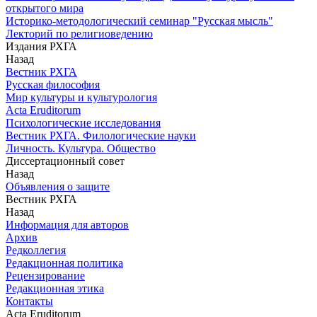
открытого мира
Историко-методологический семинар "Русская мысль"
Лекторий по религиоведению
Издания РХГА
Назад
Вестник РХГА
Русская философия
Мир культуры и культурология
Acta Eruditorum
Психологические исследования
Вестник РХГА. Филологические науки
Личность. Культура. Общество
Диссертационный совет
Назад
Объявления о защите
Вестник РХГА
Назад
Информация для авторов
Архив
Редколлегия
Редакционная политика
Рецензирование
Редакционная этика
Контакты
Acta Eruditorum