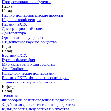
Профессиональное обучение
Наука
Назад
Научно-исследовательские проекты
Научные конференции
Издания РХГА
Диссертационный совет
Докторантура
Организация и управление
Студенческое научное общество
Издания
Назад
Вестник РХГА
Русская философия
Мир культуры и культурология
Acta Eruditorum
Психологические исследования
Вестник РХГА. Филологические науки
Личность. Культура. Общество
Кафедры
Назад
Теология
Философия, религиоведение и педагогика
Зарубежная филология и лингводидактика
Культурология, педагогика и искусства