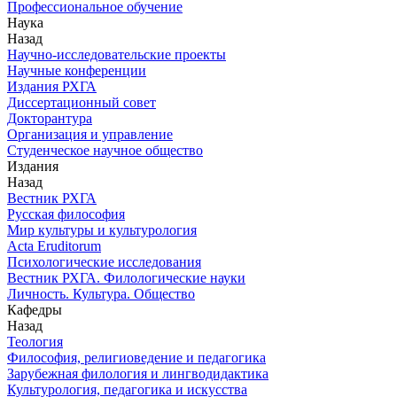
Профессиональное обучение
Наука
Назад
Научно-исследовательские проекты
Научные конференции
Издания РХГА
Диссертационный совет
Докторантура
Организация и управление
Студенческое научное общество
Издания
Назад
Вестник РХГА
Русская философия
Мир культуры и культурология
Acta Eruditorum
Психологические исследования
Вестник РХГА. Филологические науки
Личность. Культура. Общество
Кафедры
Назад
Теология
Философия, религиоведение и педагогика
Зарубежная филология и лингводидактика
Культурология, педагогика и искусства