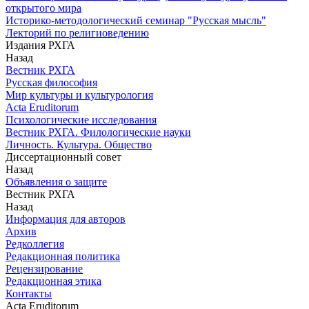
открытого мира
Историко-методологический семинар "Русская мысль"
Лекторий по религиоведению
Издания РХГА
Назад
Вестник РХГА
Русская философия
Мир культуры и культурология
Acta Eruditorum
Психологические исследования
Вестник РХГА. Филологические науки
Личность. Культура. Общество
Диссертационный совет
Назад
Объявления о защите
Вестник РХГА
Назад
Информация для авторов
Архив
Редколлегия
Редакционная политика
Рецензирование
Редакционная этика
Контакты
Acta Eruditorum