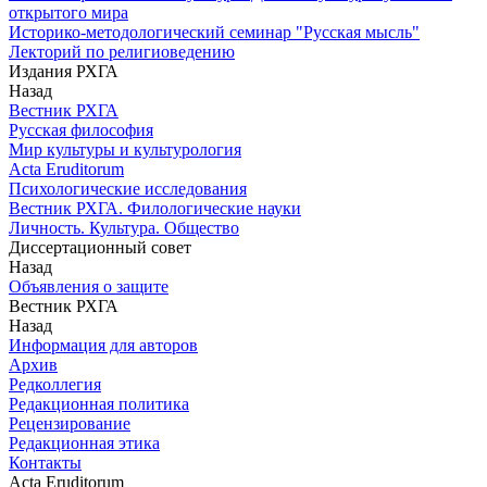
открытого мира
Историко-методологический семинар "Русская мысль"
Лекторий по религиоведению
Издания РХГА
Назад
Вестник РХГА
Русская философия
Мир культуры и культурология
Acta Eruditorum
Психологические исследования
Вестник РХГА. Филологические науки
Личность. Культура. Общество
Диссертационный совет
Назад
Объявления о защите
Вестник РХГА
Назад
Информация для авторов
Архив
Редколлегия
Редакционная политика
Рецензирование
Редакционная этика
Контакты
Acta Eruditorum