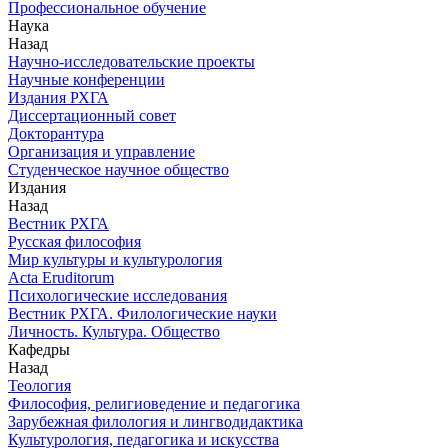
Профессиональное обучение
Наука
Назад
Научно-исследовательские проекты
Научные конференции
Издания РХГА
Диссертационный совет
Докторантура
Организация и управление
Студенческое научное общество
Издания
Назад
Вестник РХГА
Русская философия
Мир культуры и культурология
Acta Eruditorum
Психологические исследования
Вестник РХГА. Филологические науки
Личность. Культура. Общество
Кафедры
Назад
Теология
Философия, религиоведение и педагогика
Зарубежная филология и лингводидактика
Культурология, педагогика и искусства